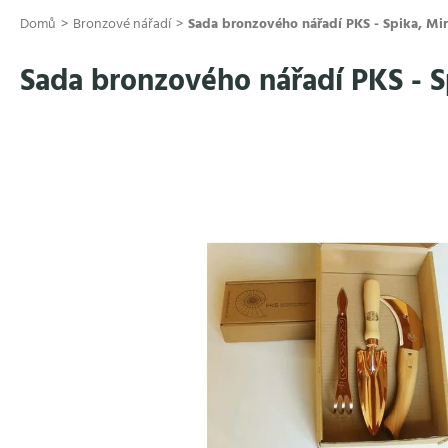
Přejít
Domů
Bronzové nářadí
Sada bronzového nářadí PKS - Spika, Mir
na
obsah
Sada bronzového nářadí PKS - S