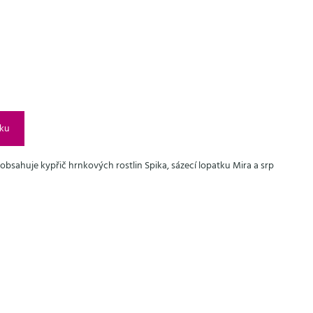
íku
bsahuje kypřič hrnkových rostlin Spika, sázecí lopatku Mira a srp