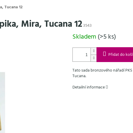
a, Tucana 12
pika, Mira, Tucana 12
3543
Skladem
(>5 ks)
Přidat do koš
Tato sada bronzového nářadí PKS o
Tucana.
Detailní informace