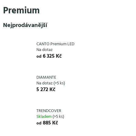
Přejít
Premium
na
obsah
Nejprodávanější
CANTO Premium LED
Na dotaz
6 325 Kč
od
DIAMANTE
Na dotaz
(>5 ks)
5 272 Kč
TRENDCOVER
Skladem
(>5 ks)
885 Kč
od