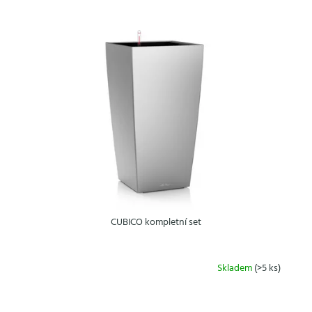
V
ý
p
i
s
p
r
o
d
u
k
t
ů
CUBICO kompletní set
Skladem
(>5 ks)