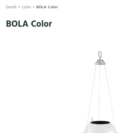
Přejít
Domů
Color
BOLA Color
na
obsah
BOLA Color