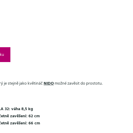
íku
ý je stejně jako květináč
NIDO
možné zavěsit do prostotu.
A 32: váha 8,5 kg
etně zavěšení: 62 cm
etně zavěšení: 66 cm