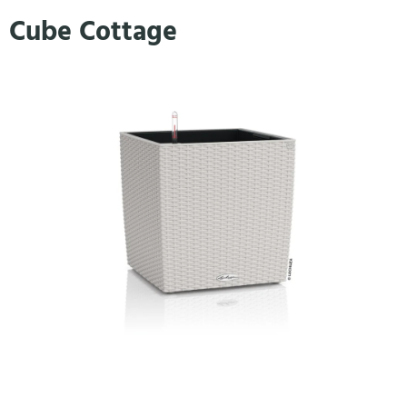
Přejít
Cube Cottage
na
obsah