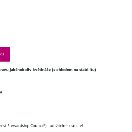
íku
avu jakéhokoliv květináče (s ohledem na stabilitu)
cm
rest Stewardship Council®) - udržitelné lesnictví