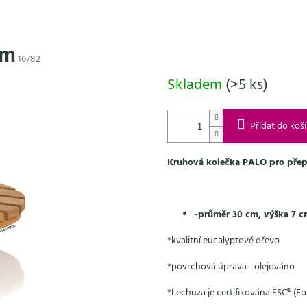
cm
16782
Skladem
(>5 ks)
Přidat do koš
Kruhová kolečka PALO pro přepr
-průměr 30 cm, výška 7 
*kvalitní eucalyptové dřevo
*povrchová úprava - olejováno
*Lechuza je certifikována FSC® (Fo