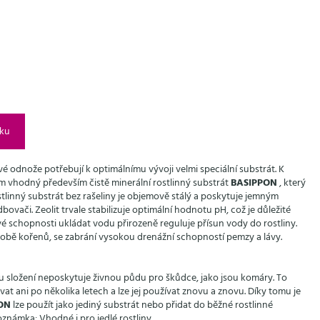
íku
stvé odnože potřebují k optimálnímu vývoji velmi speciální substrát. K
ím vhodný především
čistě minerální rostlinný substrát
BASIPPON
, který
tlinný substrát bez rašeliny je objemově stálý a poskytuje jemným
ači. Zeolit ​​trvale stabilizuje optimální hodnotu pH, což je důležité
 své schopnosti ukládat vodu přirozeně reguluje přísun vody do rostliny.
lobě kořenů, se zabrání vysokou drenážní schopností pemzy a lávy.
u složení neposkytuje živnou půdu pro škůdce, jako jsou komáry. To
at ani po několika letech a lze jej používat znovu a znovu. Díky tomu je
ON
lze použít jako jediný substrát nebo přidat do běžné rostlinné
​Poznámka: Vhodné i pro jedlé rostliny