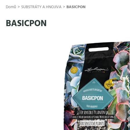
Přejít
Domů
SUBSTRÁTY A HNOJIVA
BASICPON
na
obsah
BASICPON