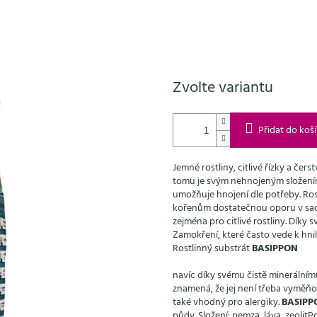
Zvolte variantu
Přidat do koš
Jemné rostliny, citlivé řízky a čer
tomu je svým nehnojeným složen
umožňuje hnojení dle potřeby. Ros
kořenům dostatečnou oporu v sadbov
zejména pro citlivé rostliny. Díky
Zamokření, které často vede k hni
Rostlinný substrát
BASIPPON
navíc
díky svému čistě minerálním
znamená, že jej není třeba vyměňov
také vhodný pro alergiky.
BASIPP
půdy.
Složení:
pemza, láva, zeolit​