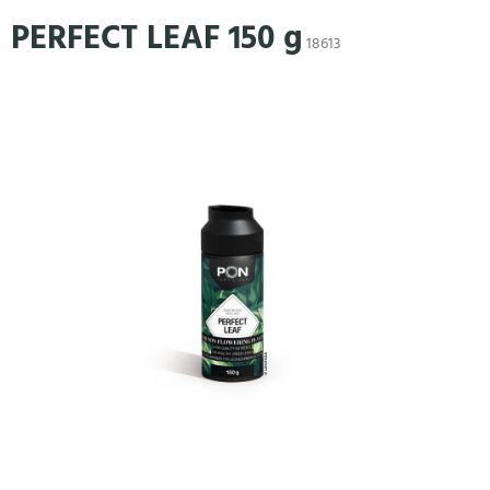
Přejít
PERFECT LEAF 150 g
na
18613
obsah