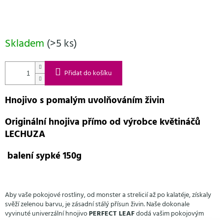
Skladem
(>5 ks)
Přidat do košíku
Hnojivo s pomalým uvolňováním živin
Originální hnojiva přímo od výrobce květináčů
LECHUZA
balení sypké 150g
Aby vaše pokojové rostliny, od monster a strelicií až po kalatéje, získaly
svěží zelenou barvu, je zásadní stálý přísun živin. Naše dokonale
vyvinuté univerzální hnojivo
PERFECT LEAF
dodá vašim pokojovým