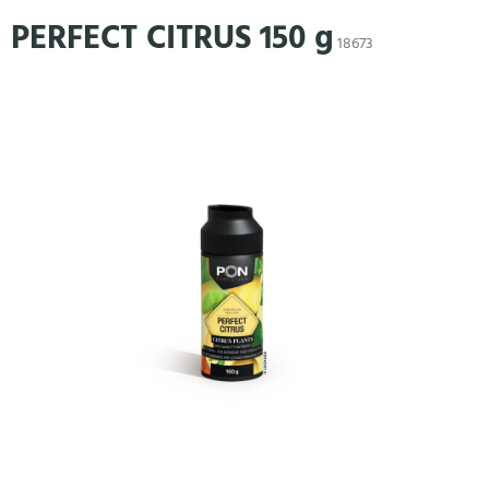
Přejít
PERFECT CITRUS 150 g
na
18673
obsah