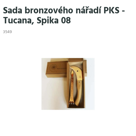
Přejít
Sada bronzového nářadí PKS -
na
obsah
Tucana, Spika 08
3549