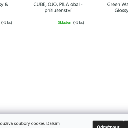
sy &
CUBE, OJO, PILA obal -
Green Wa
příslušenství
Gloss
m
(>5 ks)
Skladem
(>5 ks)
O
v
l
á
d
a
c
í
p
r
v
k
y
v
ý
p
oužívá soubory cookie. Dalším
Odmítnout