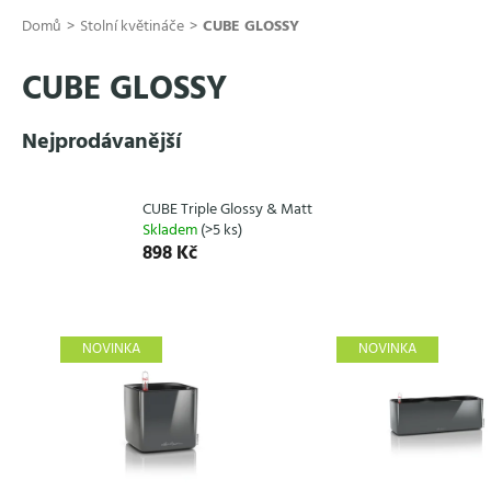
Přejít
Domů
Stolní květináče
CUBE GLOSSY
na
obsah
CUBE GLOSSY
Nejprodávanější
CUBE Triple Glossy & Matt
Skladem
(>5 ks)
898 Kč
V
ý
NOVINKA
NOVINKA
p
i
s
p
r