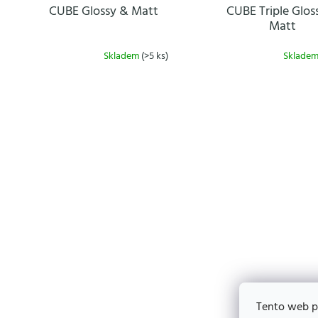
o
CUBE Glossy & Matt
CUBE Triple Glos
d
Matt
u
k
Skladem
(>5 ks)
Sklade
t
ů
Tento web p