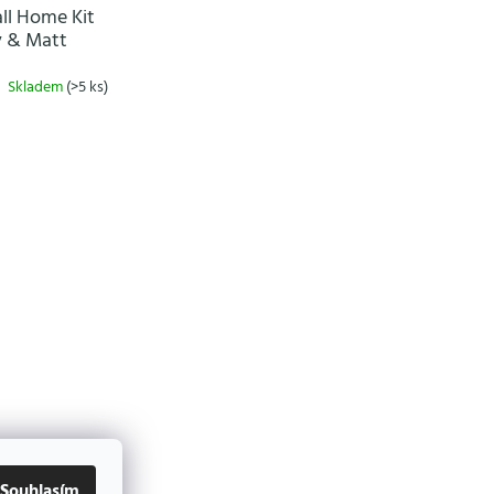
ll Home Kit
y & Matt
Skladem
(>5 ks)
Souhlasím