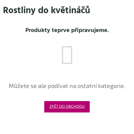
Přejít
Rostliny do květináčů
na
obsah
Produkty teprve připravujeme.
Můžete se ale podívat na ostatní kategorie.
ZPĚT DO OBCHODU