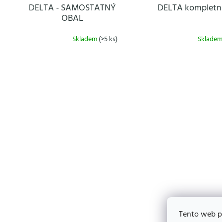
o
DELTA - SAMOSTATNÝ
DELTA kompletní
d
OBAL
u
k
Skladem
(>5 ks)
Sklade
t
ů
Tento web p