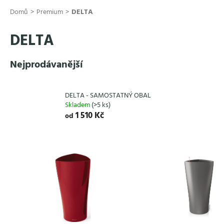
Přejít
Domů
Premium
DELTA
na
obsah
DELTA
Nejprodávanější
DELTA - SAMOSTATNÝ OBAL
Skladem
(>5 ks)
1 510 Kč
od
V
ý
p
i
s
p
r