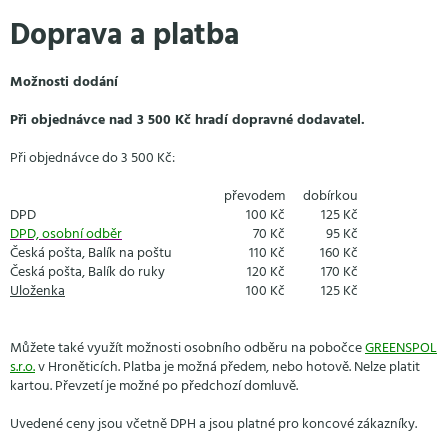
Přejít
Doprava a platba
na
obsah
Možnosti dodání
Při objednávce nad 3 500 Kč hradí dopravné dodavatel.
Při objednávce do 3 500 Kč:
převodem
dobírkou
DPD
100 Kč
125 Kč
DPD, osobní odběr
70 Kč
95 Kč
Česká pošta, Balík na poštu
110 Kč
160 Kč
Česká pošta, Balík do ruky
120 Kč
170 Kč
Uloženka
100 Kč
125 Kč
Můžete také využít možnosti osobního odběru na pobočce
GREENSPOL
s.r.o.
v Hroněticích. Platba je možná předem, nebo hotově. Nelze platit
kartou. Převzetí je možné po předchozí domluvě.
Uvedené ceny jsou včetně DPH a jsou platné pro koncové zákazníky.