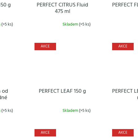
150 g
PERFECT CITRUS Fluid
PERFECT F
475 ml
m
(>5 ks)
Skladem
(>5 ks)
AKCE
AKCE
a od
PERFECT LEAF 150 g
PERFECT LE
dné
m
(>5 ks)
Skladem
(>5 ks)
AKCE
AKCE