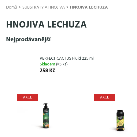
Přejít
Domů
SUBSTRÁTY A HNOJIVA
HNOJIVA LECHUZA
na
obsah
HNOJIVA LECHUZA
Nejprodávanější
PERFECT CACTUS Fluid 225 ml
Skladem
(>5 ks)
258 Kč
V
ý
AKCE
AKCE
p
i
s
p
r