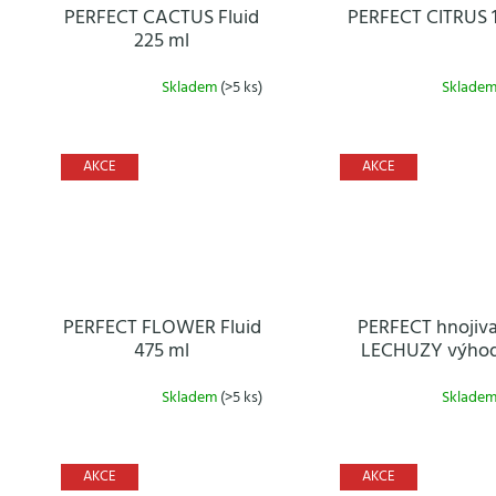
o
PERFECT CACTUS Fluid
PERFECT CITRUS 
d
225 ml
u
k
Skladem
(>5 ks)
Sklade
t
ů
AKCE
AKCE
PERFECT FLOWER Fluid
PERFECT hnojiv
475 ml
LECHUZY výho
balení
Skladem
(>5 ks)
Sklade
AKCE
AKCE