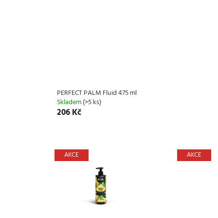
PERFECT PALM Fluid 475 ml
Skladem
(>5 ks)
206 Kč
AKCE
AKCE